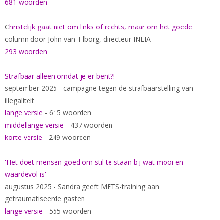
681 woorden
C
hristelijk gaat niet om links of rechts, maar om het goede
column door John van Tilborg, directeur INLIA
293 woorden
Strafbaar alleen omdat je er bent?!
september 2025 - campagne tegen de strafbaarstelling van
illegaliteit
lange versie
- 615 woorden
middellange versie
- 437 woorden
korte versie
- 249 woorden
'Het doet mensen goed om stil te staan bij wat mooi en
waardevol is'
augustus 2025 - Sandra geeft METS-training aan
getraumatiseerde gasten
lange versie
- 555 woorden