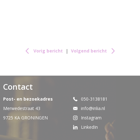
Vorig bericht
|
Volgend bericht
Contact
Post- en bezoekadres
050-3138181
Merwedestraat 43
info@inlia.nl
9725 KA GRONINGEN
Instagram
LinkedIn