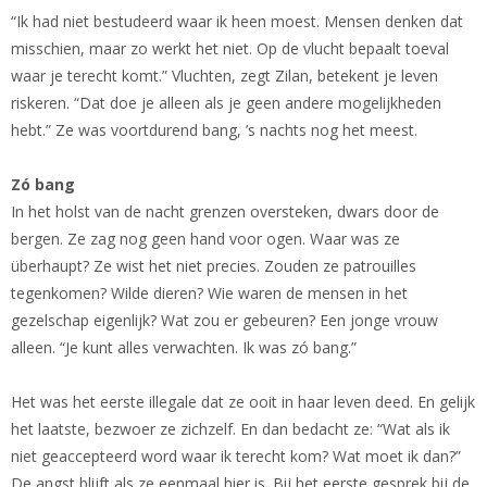
“Ik had niet bestudeerd waar ik heen moest. Mensen denken dat
misschien, maar zo werkt het niet. Op de vlucht bepaalt toeval
waar je terecht komt.” Vluchten, zegt Zilan, betekent je leven
riskeren. “Dat doe je alleen als je geen andere mogelijkheden
hebt.” Ze was voortdurend bang, ’s nachts nog het meest.
Zó bang
In het holst van de nacht grenzen oversteken, dwars door de
bergen. Ze zag nog geen hand voor ogen. Waar was ze
überhaupt? Ze wist het niet precies. Zouden ze patrouilles
tegenkomen? Wilde dieren? Wie waren de mensen in het
gezelschap eigenlijk? Wat zou er gebeuren? Een jonge vrouw
alleen. “Je kunt alles verwachten. Ik was zó bang.”
Het was het eerste illegale dat ze ooit in haar leven deed. En gelijk
het laatste, bezwoer ze zichzelf. En dan bedacht ze: “Wat als ik
niet geaccepteerd word waar ik terecht kom? Wat moet ik dan?”
De angst blijft als ze eenmaal hier is. Bij het eerste gesprek bij de