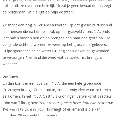
politie trilt ze over haar hele lijf. “Ik zal je geen kwaad doen”, zegt
de politieman. En: “Je lijkt op mijn dochter.”
Ze moet dan nog in Ter Apel arriveren. Op dat grasveld, tussen al
die mensen die na hún reis ook op dat grasveld zitten. ‘s Avonds
laat halen bussen hen op en brengen hen naar een grote hal. De
volgende ochtend worden ze weer op het grasveld afgeleverd.
Hulporganisaties delen water uit, beginnen zieken en gewonden
te verzorgen. Niemand die weet wat de toekomst brengt, of
wanneer.
Welkom
En dan komt er een bus van INLIA, die een hele groep naar
Groningen brengt. Zilan stapt in, zonder enig idee waar ze terecht
zal komen. In het INLIA Gasthuis Groningen verwelkomt directeur
John van Tilborg hen:
You are our guests here.
You can rest now.
We will take care of you
. Hij vraagt of er iemand is die kan
vertalen. Zilan steekt haar hand op.