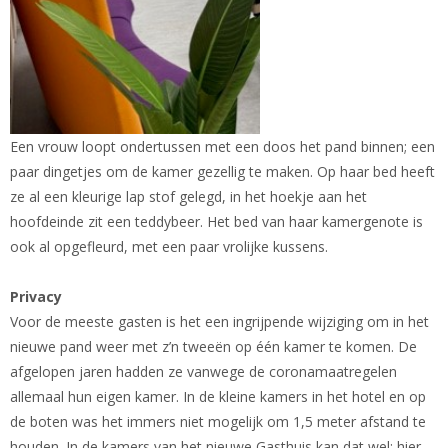
Een vrouw loopt ondertussen met een doos het pand binnen; een
paar dingetjes om de kamer gezellig te maken. Op haar bed heeft
ze al een kleurige lap stof gelegd, in het hoekje aan het
hoofdeinde zit een teddybeer. Het bed van haar kamergenote is
ook al opgefleurd, met een paar vrolijke kussens.
Privacy
Voor de meeste gasten is het een ingrijpende wijziging om in het
nieuwe pand weer met z’n tweeën op één kamer te komen. De
afgelopen jaren hadden ze vanwege de coronamaatregelen
allemaal hun eigen kamer. In de kleine kamers in het hotel en op
de boten was het immers niet mogelijk om 1,5 meter afstand te
houden. In de kamers van het nieuwe Gasthuis kan dat wel; hier