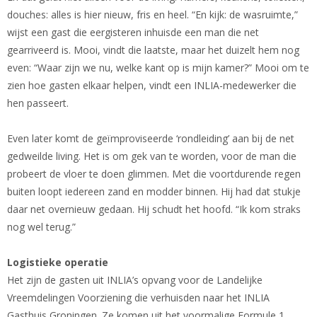
douches: alles is hier nieuw, fris en heel. “En kijk: de wasruimte,”
wijst een gast die eergisteren inhuisde een man die net
gearriveerd is. Mooi, vindt die laatste, maar het duizelt hem nog
even: “Waar zijn we nu, welke kant op is mijn kamer?” Mooi om te
zien hoe gasten elkaar helpen, vindt een INLIA-medewerker die
hen passeert.
Even later komt de geïmproviseerde ‘rondleiding’ aan bij de net
gedweilde living. Het is om gek van te worden, voor de man die
probeert de vloer te doen glimmen. Met die voortdurende regen
buiten loopt iedereen zand en modder binnen. Hij had dat stukje
daar net overnieuw gedaan. Hij schudt het hoofd. “Ik kom straks
nog wel terug.”
Logistieke operatie
Het zijn de gasten uit INLIA’s opvang voor de Landelijke
Vreemdelingen Voorziening die verhuisden naar het INLIA
Gasthuis Groningen. Ze komen uit het voormalige Formule 1