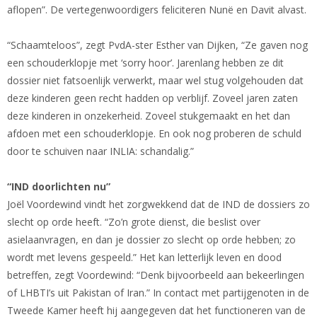
aflopen”. De vertegenwoordigers feliciteren Nunë en Davit alvast.
“Schaamteloos”, zegt PvdA-ster Esther van Dijken, “Ze gaven nog
een schouderklopje met ‘sorry hoor’. Jarenlang hebben ze dit
dossier niet fatsoenlijk verwerkt, maar wel stug volgehouden dat
deze kinderen geen recht hadden op verblijf. Zoveel jaren zaten
deze kinderen in onzekerheid. Zoveel stukgemaakt en het dan
afdoen met een schouderklopje. En ook nog proberen de schuld
door te schuiven naar INLIA: schandalig.”
“IND doorlichten nu”
Joël Voordewind vindt het zorgwekkend dat de IND de dossiers zo
slecht op orde heeft. “Zo’n grote dienst, die beslist over
asielaanvragen, en dan je dossier zo slecht op orde hebben; zo
wordt met levens gespeeld.” Het kan letterlijk leven en dood
betreffen, zegt Voordewind: “Denk bijvoorbeeld aan bekeerlingen
of LHBTI’s uit Pakistan of Iran.” In contact met partijgenoten in de
Tweede Kamer heeft hij aangegeven dat het functioneren van de