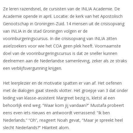
Ze leren razendsnel, de cursisten van de INLIA Academie. De
Academie opende in april. Locatie: de kerk van het Apostolisch
Genootschap in Groningen-Zuid. 14 mensen uit de crisisopvang
van INLIA in de stad Groningen volgen er de
voorinburgeringscursus. In die crisisopvang van INLIA zitten
asielzoekers voor wie het COA geen plek heeft. Voornaamste
doel van de voorinburgeringscursus is dat ze sneller kunnen
deelnemen aan de Nederlandse samenleving, zeker als ze straks
een verblijfsvergunning krijgen.
Het leerplezier en de motivatie spatten er van af. Het oefenen
met de dialogen gaat steeds vlotter. Het groepje van 3 dat onder
leiding van klasse-assistent Margreet bezig is, kletst al een
behoorlijk eind weg. “Waar kom jij vandaan?” Mustafa probeert
eens even iets nieuws en antwoordt verrassend: “Ik ben
Nederlands.” “Oh”, reageert Noah gevat, “Maar je spreekt heel
slecht Nederlands?” Hilariteit alom.