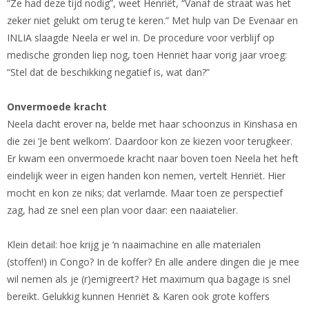
“Ze had deze tijd nodig”, weet Henriët, “Vanaf de straat was het
zeker niet gelukt om terug te keren.” Met hulp van De Evenaar en
INLIA slaagde Neela er wel in. De procedure voor verblijf op
medische gronden liep nog, toen Henriët haar vorig jaar vroeg:
“Stel dat de beschikking negatief is, wat dan?”
Onvermoede kracht
Neela dacht erover na, belde met haar schoonzus in Kinshasa en
die zei ‘Je bent welkom’. Daardoor kon ze kiezen voor terugkeer.
Er kwam een onvermoede kracht naar boven toen Neela het heft
eindelijk weer in eigen handen kon nemen, vertelt Henriët. Hier
mocht en kon ze niks; dat verlamde. Maar toen ze perspectief
zag, had ze snel een plan voor daar: een naaiatelier.
Klein detail: hoe krijg je ‘n naaimachine en alle materialen
(stoffen!) in Congo? In de koffer? En alle andere dingen die je mee
wil nemen als je (r)emigreert? Het maximum qua bagage is snel
bereikt. Gelukkig kunnen Henriët & Karen ook grote koffers