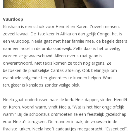
Vuurdoop
Kinshasa is een schok voor Henriët en Karen. Zoveel mensen,
zoveel lawaai. De 1ste keer in Afrika en dan gelijk Congo, het is
een vuurdoop. Neela gaat met haar familie mee, de begeleidsters
naar een hotel in de ambassadewijk. Zelfs daar is het onveilig,
worden ze gewaarschuwd. Alleen over straat gaan is
onverantwoord. Met taxi’s komen ze toch nog ergens. Ze
bezoeken de plaatselijke Caritas-afdeling. Ook belangrijk om
eventuele volgende terugkeerders te kunnen helpen. Want
terugkeer is kansloos zonder veilige plek.
Neela gaat ondertussen naar de kerk. Heel dapper, vinden Henriët
en Karen. Vooral warm, vindt Neela, “Wat is het hier ongelofelijk
warm!” Bij de schoonzus ontmoeten ze een feestelijk gezelschap
voor Neela’s terugkeer. De mannen in pak, de vrouwen in de
fraaiste jurken. Neela heeft cadeautjes meegebracht. “Essentieel”,