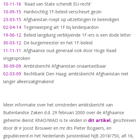
10-11-16
'Raad van State schendt EU-recht'
10-09-15
Hardvochtig 1F-beleid verscheurt gezin
23-03-15
Afghanistan roept op uitzettingen te beëindigen
02-04-14
Tegenwerping art 1F bij kinderpardon
19-06-12
Beleid langdurig verblijvende 1F-ers is een dode letter
30-03-12
De burgemeester en het 1F-beleid
11-11-11
Afghaanse oud-generaal ook door Hoge Raad
vrijgesproken
30-09-09
Ambtsbericht Afghanistan onaantastbaar
02-03-09
Rechtbank Den Haag: ambtsbericht Afghanistan niet
langer alleenzaligmakend
Meer informatie over het omstreden ambtsbericht van
Buitenlandse Zaken d.d. 29 februari 2000 over de Afghaanse
geheime dienst KhAD/WAD is te vinden in
dit artikel
, geschreven
door dr ir Joost Brouwer en mr drs Pieter Bogaers, en
gepubliceerd in het Nederlands Juristenblad NJB 2018/750, afl 16,