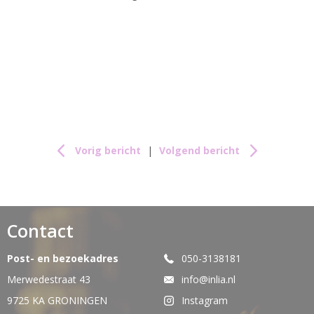
Vorig bericht
|
Volgend bericht
Contact
Post- en bezoekadres
050-3138181
Merwedestraat 43
info@inlia.nl
9725 KA GRONINGEN
Instagram