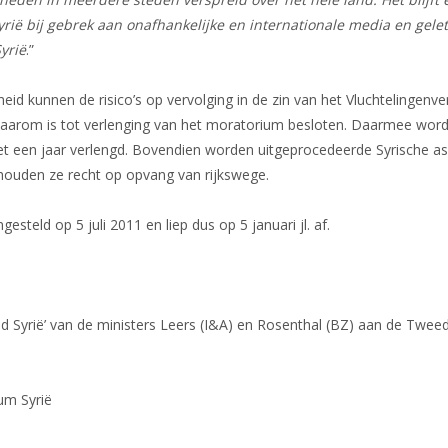
 Syrië bij gebrek aan onafhankelijke en internationale media en gel
Dossier Somalië
yrië
.”
Nieuws
d kunnen de risico’s op vervolging in de zin van het Vluchtelingenv
Daarom is tot verlenging van het moratorium besloten. Daarmee wordt
et een jaar verlengd. Bovendien worden uitgeprocedeerde Syrische asi
n houden ze recht op opvang van rijkswege.
steld op 5 juli 2011 en liep dus op 5 januari jl. af.
d Syrië’ van de ministers Leers (I&A) en Rosenthal (BZ) aan de Twee
um Syrië