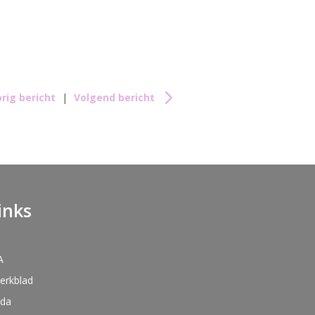
rig bericht
|
Volgend bericht
inks
A
kerkblad
nda