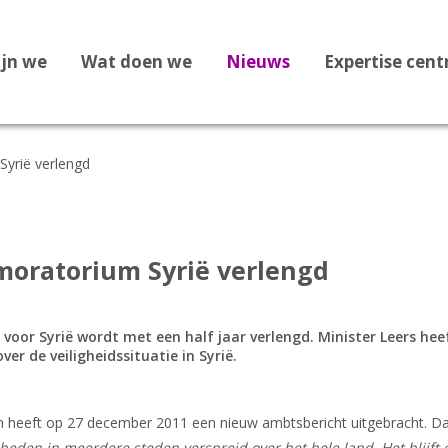
ijn we
Wat doen we
Nieuws
Expertise cen
Syrië verlengd
Dossier Recht op Opvang
Dossier Medische zorg
Dossier Staatloosheid
kmoratorium Syrië verlengd
Dossier Bekeringen
Dossier Vreemdelingenbew
voor Syrië wordt met een half jaar verlengd. Minister Leers hee
r de veiligheidssituatie in Syrië.
Dossier 1F Vluchtelingenve
Dossier Leges
n heeft op 27 december 2011 een nieuw ambtsbericht uitgebracht. Daa
Dossier Afghanistan
den in meerdere steden verspreid over het hele land. Het blijft 