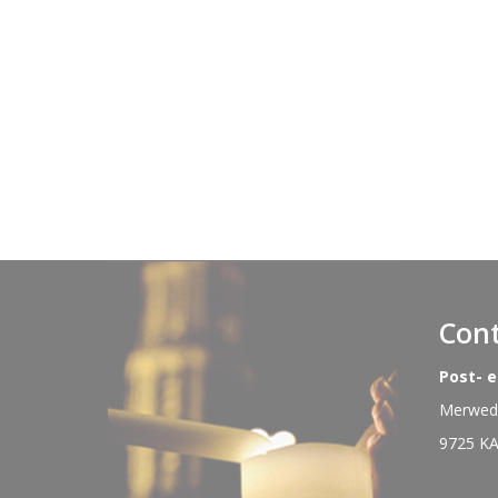
Con
Post- 
Merwede
9725 K