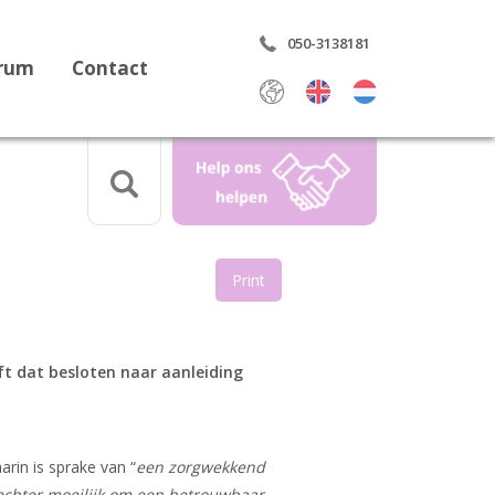
050-3138181
trum
Contact
Select Language
▼
Print
aring
ft dat besloten naar aanleiding
rdrag
rin is sprake van “
een zorgwekkend
echter moeilijk om een betrouwbaar