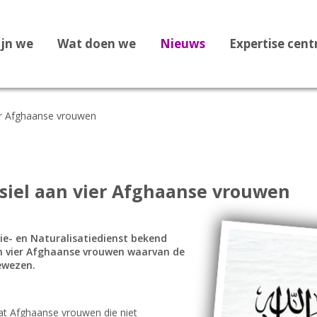
ijn we
Wat doen we
Nieuws
Expertise cen
ier Afghaanse vrouwen
Dossier Recht op Opvang
Dossier Medische zorg
Dossier Staatloosheid
asiel aan vier Afghaanse vrouwen
Dossier Bekeringen
Dossier Vreemdelingenbew
tie- en Naturalisatiedienst bekend
an vier Afghaanse vrouwen waarvan de
Dossier 1F Vluchtelingenve
ewezen.
Dossier Leges
Dossier Afghanistan
t Afghaanse vrouwen die niet