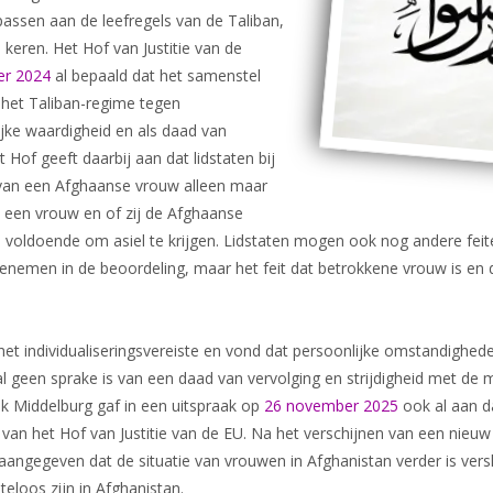
passen aan de leefregels van de Taliban,
Dossier Somalië
 keren. Het Hof van Justitie van de
Nieuws
er 2024
al bepaald dat het samenstel
 het Taliban-regime tegen
jke waardigheid en als daad van
Hof geeft daarbij aan dat lidstaten bij
 van een Afghaanse vrouw alleen maar
 een vrouw en of zij de Afghaanse
ijn voldoende om asiel te krijgen. Lidstaten mogen ook nog andere fei
emen in de beoordeling, maar het feit dat betrokkene vrouw is en de
et individualiseringsvereiste en vond dat persoonlijke omstandighede
val geen sprake is van een daad van vervolging en strijdigheid met de 
 Middelburg gaf in een uitspraak op
26 november 2025
ook al aan d
t van het Hof van Justitie van de EU. Na het verschijnen van een nieu
ngegeven dat de situatie van vrouwen in Afghanistan verder is vers
teloos zijn in Afghanistan.