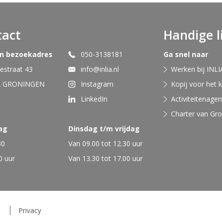
tact
Handige l
en bezoekadres
050-3138181
Ga snel naar
straat 43
info@inlia.nl
Werken bij INLI
A GRONINGEN
Instagram
Kopij voor het 
LinkedIn
Activiteitenage
Charter van Gr
ag
Dinsdag t/m vrijdag
30
Van 09.00 tot 12.30 uur
0 uur
Van 13.30 tot 17.00 uur
Privacy