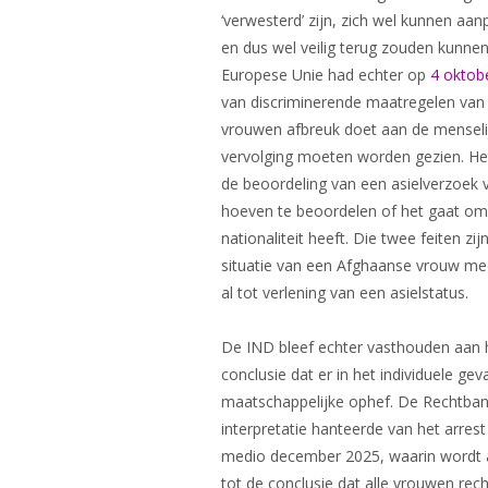
‘verwesterd’ zijn, zich wel kunnen aan
en dus wel veilig terug zouden kunnen
Europese Unie had echter op
4 oktob
van discriminerende maatregelen van
vrouwen afbreuk doet aan de menseli
vervolging moeten worden gezien. Het 
de beoordeling van een asielverzoek
hoeven te beoordelen of het gaat om
nationaliteit heeft. Die twee feiten z
situatie van een Afghaanse vrouw meen
al tot verlening van een asielstatus.
De IND bleef echter vasthouden aan h
conclusie dat er in het individuele ge
maatschappelijke ophef. De Rechtbank
interpretatie hanteerde van het arres
medio december 2025, waarin wordt aa
tot de conclusie dat alle vrouwen rech