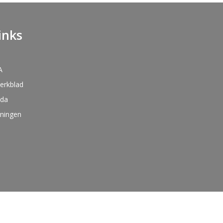
inks
A
kerkblad
nda
oningen