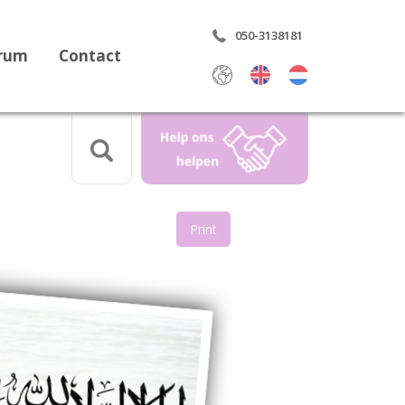
050-3138181
trum
Contact
Select Language
▼
Print
aring
rdrag