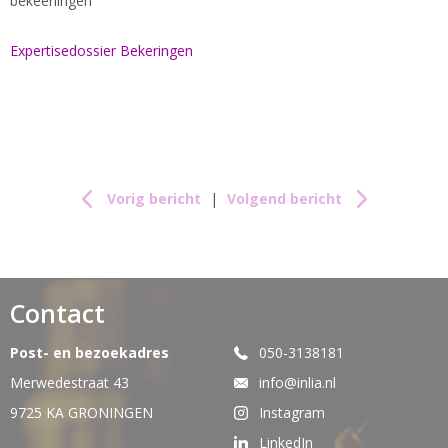
bekeerlingen
Expertisedossier Bekeringen
Vorig bericht
|
Volgend bericht
Contact
Post- en bezoekadres
050-3138181
Merwedestraat 43
info@inlia.nl
9725 KA GRONINGEN
Instagram
LinkedIn