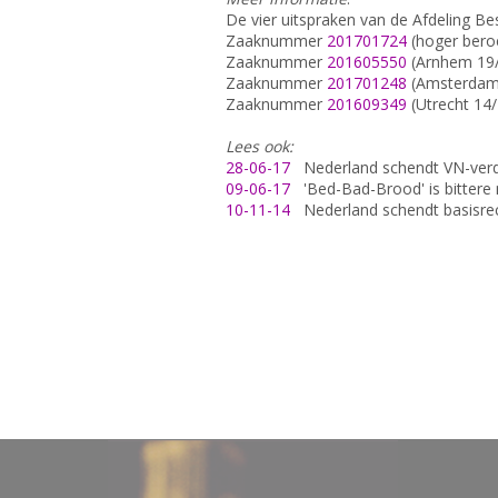
De vier uitspraken van de Afdeling Bes
Zaaknummer
201701724
(hoger beroe
Zaaknummer
201605550
(Arnhem 19/
Zaaknummer
201701248
(Amsterdam
Zaaknummer
201609349
(Utrecht 14/
Lees ook:
28-06-17
Nederland schendt VN-verdr
09-06-17
'Bed-Bad-Brood' is bittere
10-11-14
Nederland schendt basisrec