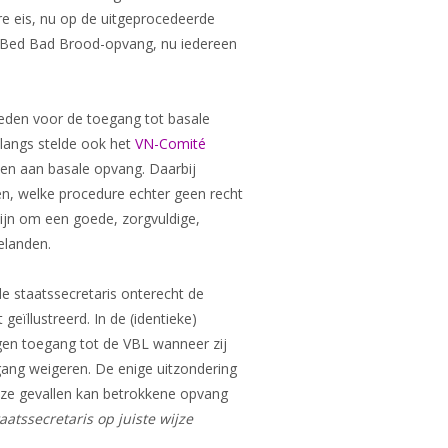
re eis, nu op de uitgeprocedeerde
ot Bed Bad Brood-opvang, nu iedereen
heden voor de toegang tot basale
langs stelde ook het
VN-Comité
en aan basale opvang. Daarbij
en, welke procedure echter geen recht
zijn om een goede, zorgvuldige,
elanden.
de staatssecretaris onterecht de
geïllustreerd. In de (identieke)
ngen toegang tot de VBL wanneer zij
gang weigeren. De enige uitzondering
deze gevallen kan betrokkene opvang
aatssecretaris op juiste wijze