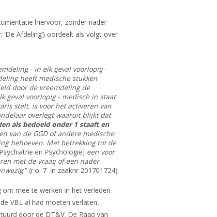
cumentatie hiervoor, zonder nader
De Afdeling’) oordeelt als volgt over
deling - in elk geval voorlopig -
deling heeft medische stukken
ndeld door de vreemdeling de
lk geval voorlopig - medisch in staat
s stelt, is voor het activeren van
delaar overlegt waaruit blijkt dat
en als bedoeld onder 1 staaft en
rten van de GGD of andere medische
ling behoeven. Met betrekking tot de
Psychiatrie en Psychologie]
een voor
eren met de vraag of een nader
anwezig
.” (r.o. 7 in zaaknr 201701724)
g om mee te werken in het verleden.
n de VBL al had moeten verlaten,
stuurd door de DT&V. De Raad van