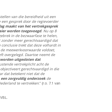
stellen van die bereidheid uit een
de een gesprek door de regievoerder
rslag maakt van het vertrekgesprek
ossier worden toegevoegd
. Nu op 8
gebrek in de bezwaarfase te helen,
et zonder meer gerechtvaardigd dat
onclusie trekt dat deze volhardt in
aan de meewerkvoorwaarde voldoet,
eft overgelegd. Daartoe neemt de
worden uitgesloten dat
stende vertrekplicht acht de
 objectiveert gerechtvaardigd in die
r dat betekent niet dat de
n een zorgvuldig onderzoek
de
Nederland te vertrekken
.” (r.o. 7.1 van
e VBL.