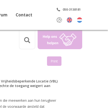
050-3138181
trum
Contact
Print
aring
 Vrijheidsbeperkende Locatie (VBL)
nrechte de toegang weigert aan
rdrag
en die meewerken aan hun terugkeer
wel de voorwaarde gesteld dat