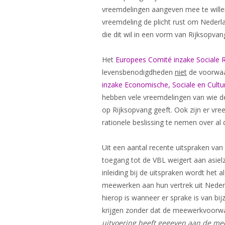
vreemdelingen aangeven mee te willen
vreemdeling de plicht rust om Nederl
die dit wil in een vorm van Rijksopvan
Het
Europees Comité inzake Sociale 
levensbenodigdheden
niet
de voorwaar
inzake Economische, Sociale en Cultu
hebben vele vreemdelingen van wie de 
op Rijksopvang geeft. Ook zijn er vre
rationele beslissing te nemen over al
Uit een aantal recente uitspraken van
toegang tot de VBL weigert aan asielzoe
inleiding bij de uitspraken wordt het
meewerken aan hun vertrek uit Nederl
hierop is wanneer er sprake is van bi
krijgen zonder dat de meewerkvoorwa
uitvoering heeft gegeven aan de m