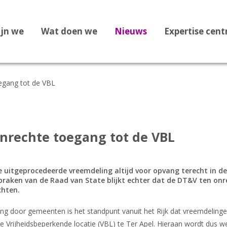
ijn we
Wat doen we
Nieuws
Expertise cen
egang tot de VBL
Dossier Recht op Opvang
Dossier Medische zorg
Dossier Staatloosheid
nrechte toegang tot de VBL
Dossier Bekeringen
Dossier Vreemdelingenbew
e uitgeprocedeerde vreemdeling altijd voor opvang terecht in de
tspraken van de Raad van State blijkt echter dat de DT&V ten o
Dossier 1F Vluchtelingenve
achten.
Dossier Leges
g door gemeenten is het standpunt vanuit het Rijk dat vreemdeling
Dossier Afghanistan
de Vrijheidsbeperkende locatie (VBL) te Ter Apel. Hieraan wordt dus 