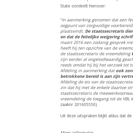
State oordeelt hierover:
“
In aanmerking genomen dat een feite
oogpunt van zorgvuldige voorbereidin
plaatsvindt.
De staatssecretaris die
en dat de feitelijke weigering sch
maart 2016 een zodanig gesprek niet
heeft hij ten opzichte van de vreem
de staatssecretaris de vreemdeling
b
zijn eerder al ongeloofwaardig geach
reeds omdat hij bij het verzoek tot
Afdeling in aanmerking dat
ook zon
betrokkene bereid is aan zijn vert
Afdeling de eis van de staatssecreta
zin dat hij met de enkele daartoe s
staatssecretaris de meewerkvoorwaa
vreemdeling de toegang tot de VBL 
zaaknr 201605550)
Uit deze uitspraken blijkt aldus dat 
Meer informatie
: