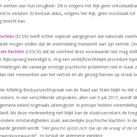
 werken aan hun terugkeer. Dit is volgens het Rijk geen ontoelaatba
Dossier Somalië
and te verlaten. Er bestaat aldus, volgens het Rijk, geen noodzaak t
Nieuws
g terecht kan.
Rechten
(ECSR) heeft echter expliciet aangegeven dat nationale over
de mogen stellen dat de vreemdeling meewerkt aan zijn vertrek. On
rele Rechten
(CESCR) dat de overheid deze voorwaarde niet mag stell
Rijksopvang beëindigd is, nog een verblijfsrechtelijke procedure lop
emdelingen die vanwege ernstige psychische problemen niet in staat 
 dan niet meewerken aan het vertrek en als gevolg hiervan op straat b
 de Afdeling Bestuursrechtspraak van de Raad van State blijkt nu dat 
kers. In vier verschillende uitspraken, allen van 5 juli 2017, wordt dit 
 algemene beleid nogmaals uiteengezet. In principe hebben vreemdeli
and. Als deze medewerking niet blijkt kan de staatssecretaris de toe
jzondere omstandigheden zoals aanzienlijke psychische klachten. In 
arde gesteld wordt. “
Het geschil spitst zich toe op de vraag of de st
eewerkvoorwaarde
”, zo besluit de algemene inleiding.