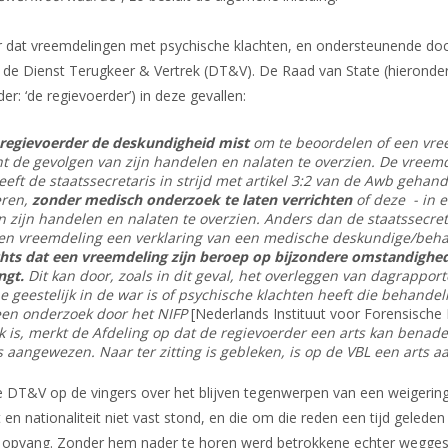
er dat vreemdelingen met psychische klachten, en ondersteunende do
 Dienst Terugkeer & Vertrek (DT&V). De Raad van State (hieronder: ‘
r: ‘de regievoerder’) in deze gevallen:
 regievoerder de deskundigheid mist
om te beoordelen of een vreem
t de gevolgen van zijn handelen en nalaten te overzien. De vreem
heeft de staatssecretaris in strijd met artikel 3:2 van de Awb geha
eren,
zonder medisch onderzoek te laten verrichten
of deze - in e
ijn handelen en nalaten te overzien. Anders dan de staatssecretari
t een vreemdeling een verklaring van een medische deskundige/behan
echts dat een vreemdeling zijn beroep op bijzondere omstandighed
ngt.
Dit kan door, zoals in dit geval, het overleggen van dagrappo
ne geestelijk in de war is of psychische klachten heeft die behande
 een onderzoek door het NIFP
[Nederlands Instituut voor Forensische 
 is, merkt de Afdeling op dat de regievoerder een arts kan benad
 aangewezen. Naar ter zitting is gebleken, is op de VBL een arts a
de DT&V op de vingers over het blijven tegenwerpen van een weigerin
 en nationaliteit niet vast stond, en die om die reden een tijd gelede
r opvang. Zonder hem nader te horen werd betrokkene echter wegge