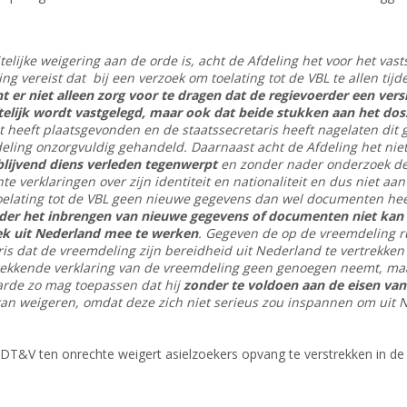
lijke weigering aan de orde is, acht de Afdeling het voor het vast
g vereist dat bij een verzoek om toelating tot de VBL te allen tij
nt er niet alleen zorg voor te dragen dat de regievoerder een ve
riftelijk wordt vastgelegd, maar ook dat beide stukken aan het d
 heeft plaatsgevonden en de staatssecretaris heeft nagelaten dit 
deling onzorgvuldig gehandeld. Daarnaast acht de Afdeling het ni
lijvend diens verleden tegenwerpt
en zonder nader onderzoek de c
te verklaringen over zijn identiteit en nationaliteit en dus niet 
 toelating tot de VBL geen nieuwe gegevens dan wel documenten he
der het inbrengen van nieuwe gegevens of documenten niet kan 
rek uit Nederland mee te werken
. Gegeven de op de vreemdeling ru
ris dat de vreemdeling zijn bereidheid uit Nederland te vertrekken
trekkende verklaring van de vreemdeling geen genoegen neemt, maa
rde zo mag toepassen dat hij
zonder te voldoen aan de eisen va
kan weigeren, omdat deze zich niet serieus zou inspannen om uit 
de DT&V ten onrechte weigert asielzoekers opvang te verstrekken in d