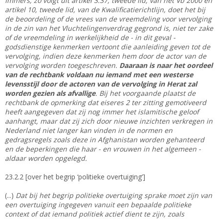
Immers, zo volgt uit artikel 3.37, tweede lid, van het Vb 2000 en
artikel 10, tweede lid, van de Kwalificatierichtlijn, doet het bij
de beoordeling of de vrees van de vreemdeling voor vervolging
in de zin van het Vluchtelingenverdrag gegrond is, niet ter zake
of de vreemdeling in werkelijkheid de - in dit geval -
godsdienstige kenmerken vertoont die aanleiding geven tot de
vervolging, indien deze kenmerken hem door de actor van de
vervolging worden toegeschreven.
Daaraan is naar het oordeel
van de rechtbank voldaan nu iemand met een westerse
levensstijl door de actoren van de vervolging in Herat zal
worden gezien als afvallige
. Bij het voorgaande plaatst de
rechtbank de opmerking dat eiseres 2 ter zitting gemotiveerd
heeft aangegeven dat zij nog immer het islamitische geloof
aanhangt, maar dat zij zich door nieuwe inzichten verkregen in
Nederland niet langer kan vinden in de normen en
gedragsregels zoals deze in Afghanistan worden gehanteerd
en de beperkingen die haar - en vrouwen in het algemeen -
aldaar worden opgelegd.
23.2.2 [over het begrip ‘politieke overtuiging’]
(...)
Dat bij het begrip politieke overtuiging sprake moet zijn van
een overtuiging ingegeven vanuit een bepaalde politieke
context of dat iemand politiek actief dient te zijn, zoals