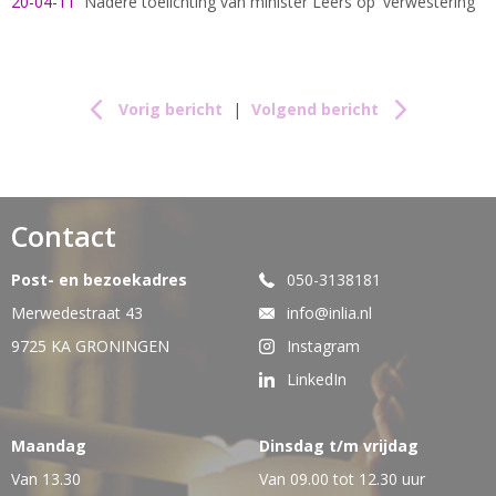
20-04-11
Nadere toelichting van minister Leers op 'verwestering'
Vorig bericht
|
Volgend bericht
Contact
Post- en bezoekadres
050-3138181
Merwedestraat 43
info@inlia.nl
9725 KA GRONINGEN
Instagram
LinkedIn
Maandag
Dinsdag t/m vrijdag
Van 13.30
Van 09.00 tot 12.30 uur