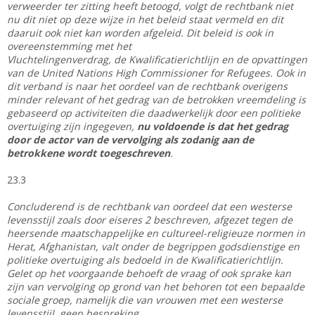
verweerder ter zitting heeft betoogd, volgt de rechtbank niet
nu dit niet op deze wijze in het beleid staat vermeld en dit
daaruit ook niet kan worden afgeleid. Dit beleid is ook in
overeenstemming met het
Vluchtelingenverdrag, de Kwalificatierichtlijn en de opvattingen
van de United Nations High Commissioner for Refugees. Ook in
dit verband is naar het oordeel van de rechtbank overigens
minder relevant of het gedrag van de betrokken vreemdeling is
gebaseerd op activiteiten die daadwerkelijk door een politieke
overtuiging zijn ingegeven,
nu voldoende is dat het gedrag
door de actor van de vervolging als zodanig aan de
betrokkene wordt toegeschreven
.
23.3
Concluderend is de rechtbank van oordeel dat een westerse
levensstijl zoals door eiseres 2 beschreven, afgezet tegen de
heersende maatschappelijke en cultureel-religieuze normen in
Herat, Afghanistan, valt onder de begrippen godsdienstige en
politieke overtuiging als bedoeld in de Kwalificatierichtlijn.
Gelet op het voorgaande behoeft de vraag of ook sprake kan
zijn van vervolging op grond van het behoren tot een bepaalde
sociale groep, namelijk die van vrouwen met een westerse
levensstijl, geen bespreking.