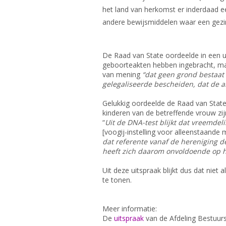
het land van herkomst er inderdaad ee
andere bewijsmiddelen waar een gezin
De Raad van State oordeelde in een u
geboorteakten hebben ingebracht, ma
van mening
“dat geen grond bestaat 
gelegaliseerde bescheiden, dat de a
Gelukkig oordeelde de Raad van Stat
kinderen van de betreffende vrouw zij
“
Uit de DNA-test blijkt dat vreemdel
[voogij-instelling voor alleenstaande 
dat referente vanaf de hereniging d
heeft zich daarom onvoldoende op h
Uit deze uitspraak blijkt dus dat ni
te tonen.
Meer informatie:
De
uitspraak
van de Afdeling Bestuur