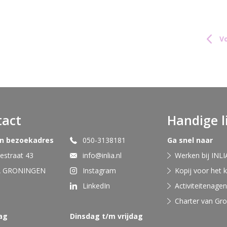
Vo
tact
Handige l
en bezoekadres
050-3138181
Ga snel naar
straat 43
info@inlia.nl
Werken bij INLI
A GRONINGEN
Instagram
Kopij voor het 
LinkedIn
Activiteitenage
Charter van Gr
ag
Dinsdag t/m vrijdag