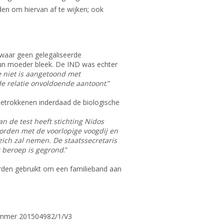
den om hiervan af te wijken; ook
swaar geen gelegaliseerde
un moeder bleek. De IND was echter
e niet is aangetoond met
de relatie onvoldoende aantoont
.”
etrokkenen inderdaad de biologische
an de test heeft stichting Nidos
worden met de voorlopige voogdij en
zich zal nemen. De staatssecretaris
 beroep is gegrond
.”
orden gebruikt om een familieband aan
nummer 201504982/1/V3