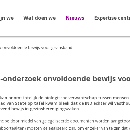
ijn we
Wat doen we
Nieuws
Expertise cen
k onvoldoende bewijs voor gezinsband
Dossier Recht op Opvang
Dossier Medische zorg
Dossier Staatloosheid
A-onderzoek onvoldoende bewijs vo
Dossier Bekeringen
Dossier Vreemdelingenbew
kan onomstotelijk de biologische verwantschap tussen mensen
aad van State op tafel kwam bleek dat de IND echter wil vastho
Dossier 1F Vluchtelingenve
vend bewijs in gezinsherenigingszaken..
Dossier Leges
incipe door middel van gelegaliseerde documenten worden aangetoond
Dossier Afghanistan
geboorteakten) moeten gelegaliseerd zijn, om er zeker van te zijn dat