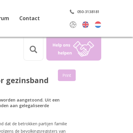
050-3138181
trum
Contact
Select Language
▼
Print
or gezinsband
aring
 worden aangetoond. Uit een
uden aan gelegaliseerde
rdrag
 dat de betrokken partijen familie
 volgens de bevolkingsregisters van