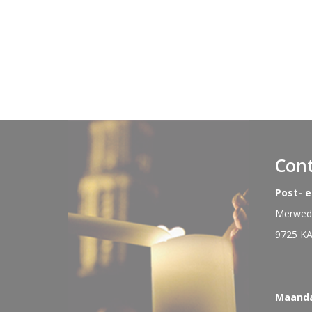
Con
Post- 
Merwede
9725 K
Maand