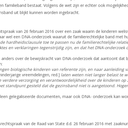
n familieband bestaat. Volgens de wet zijn er echter ook mogelijkhe
Dossier Somalië
sband uit blijkt kunnen worden ingebracht.
Nieuws
itspraak van 26 februari 2016 over een zaak waarin de kinderen weli
ar wel een DNA-onderzoek waaruit de familierechtelijke band met h
de hardheidsclausule toe te passen nu de familierechtelijke relati
ktes en verklaringen tegenstrijdig zijn, en dat het DNA-onderzoek 
e anders over de bewijskracht van DNA-onderzoek dat aantoont dat b
n:
ingen biologische kinderen van referente zijn, en naar aanleiding v
minderjarige vreemdelingen, red.]
laten weten niet langer belast te 
e verdere verzorging en verantwoordelijkheid over de kinderen op 
et standpunt gesteld dat de gezinsband niet is aangetoond. Hoger
et alleen gelegaliseerde documenten, maar ook DNA- onderzoek kan w
srechtspraak van de Raad van State d.d. 26 februari 2016 met zaak