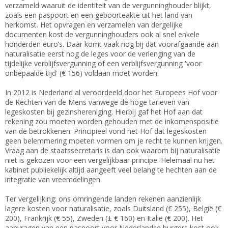
verzameld waaruit de identiteit van de vergunninghouder blijkt,
zoals een paspoort en een geboorteakte uit het land van
herkomst. Het opvragen en verzamelen van dergelijke
documenten kost de vergunninghouders ook al snel enkele
honderden euro’s. Daar komt vaak nog bij dat voorafgaande aan
naturalisatie eerst nog de leges voor de verlenging van de
tijdelijke verblijfsvergunning of een verblijfsvergunning 'voor
onbepaalde tijd' (€ 156) voldaan moet worden.
In 2012 is Nederland al veroordeeld door het Europees Hof voor
de Rechten van de Mens vanwege de hoge tarieven van
legeskosten bij gezinshereniging. Hierbij gaf het Hof aan dat
rekening zou moeten worden gehouden met de inkomenspositie
van de betrokkenen. Principieel vond het Hof dat legeskosten
geen belemmering moeten vormen om je recht te kunnen krijgen.
Vraag aan de staatssecretaris is dan ook waarom bij naturalisatie
niet is gekozen voor een vergelijkbaar principe. Helemaal nu het
kabinet publiekelijk altijd aangeeft veel belang te hechten aan de
integratie van vreemdelingen.
Ter vergelijking: ons omringende landen rekenen aanzienlijk
lagere kosten voor naturalisatie, zoals Duitsland (€ 255), België (€
200), Frankrijk (€ 55), Zweden (± € 160) en Italië (€ 200). Het
aanvragen van een paspoort voor Nederlandse burgers kost ook