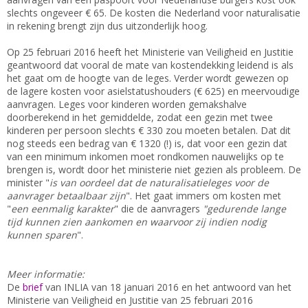
slechts ongeveer € 65. De kosten die Nederland voor naturalisatie
in rekening brengt zijn dus uitzonderlijk hoog.
Op 25 februari 2016 heeft het Ministerie van Veiligheid en Justitie
geantwoord dat vooral de mate van kostendekking leidend is als
het gaat om de hoogte van de leges. Verder wordt gewezen op
de lagere kosten voor asielstatushouders (€ 625) en meervoudige
aanvragen. Leges voor kinderen worden gemakshalve
doorberekend in het gemiddelde, zodat een gezin met twee
kinderen per persoon slechts € 330 zou moeten betalen. Dat dit
nog steeds een bedrag van € 1320 (!) is, dat voor een gezin dat
van een minimum inkomen moet rondkomen nauwelijks op te
brengen is, wordt door het ministerie niet gezien als probleem. De
minister "
is van oordeel dat de naturalisatieleges voor de
aanvrager betaalbaar zijn
". Het gaat immers om kosten met
"
een eenmalig karakter
" die de aanvragers
"gedurende lange
tijd kunnen zien aankomen en waarvoor zij indien nodig
kunnen sparen
".
Meer informatie:
De
brief
van INLIA van 18 januari 2016 en het antwoord van het
Ministerie van Veiligheid en Justitie van 25 februari 2016