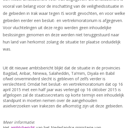
vooral van belang voor de inschatting van de veiligheidssituatie in
de gebieden in Irak waar tegen IS wordt gevochten, en voor welke
gebieden eerder een besluit- en vertrekmoratorium is afgegeven.
Voor vluchtelingen uit deze regio werden geen inhoudelijke
beslissingen genomen en deze werden niet teruggestuurd naar
hun land van herkomst zolang de situatie ter plaatse onduidelijk
was.
Uit dit nieuwe ambtsbericht blijkt dat de situatie in de provincies
Bagdad, Anbar, Ninewa, Salaheddin, Ta’mim, Diyala en Babil
ofwel onverminderd slecht is gebleven of zelfs verder is
verslechterd. Omdat het besluit- en vertrekmoratorium dat op 16
april 2015 met een half jaar was verlengd op 16 oktober 2015 is
afgelopen zal de staatssecretaris op korte termijn een inhoudelijk
standpunt in moeten nemen over de aangehouden
asielverzoeken van Irakezen die afkomstig zijn uit deze gebieden.
Meer informatie
:
Het
ambtsbericht
van het Nederlandse ministerie van