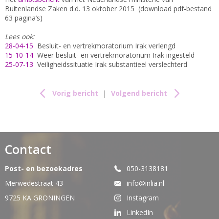
Buitenlandse Zaken d.d. 13 oktober 2015 (download pdf-bestand
63 pagina’s)
Lees ook:
28-04-15
Besluit- en vertrekmoratorium Irak verlengd
15-10-14
Weer besluit- en vertrekmoratorium Irak ingesteld
25-07-13
Veiligheidssituatie Irak substantieel verslechterd
Vorig bericht
|
Volgend bericht
Contact
Post- en bezoekadres
050-3138181
Merwedestraat 43
info@inlia.nl
9725 KA GRONINGEN
Instagram
LinkedIn