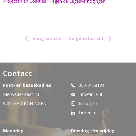
Projecten en Coalities : Tegen de Legesverhogingen
Vorig bericht
|
Volgend bericht
Contact
Post- en bezoekadres
050-3138181
Merwedestraat 43
info@inlia.nl
9725 KA GRONINGEN
Instagram
LinkedIn
Maandag
Dinsdag t/m vrijdag