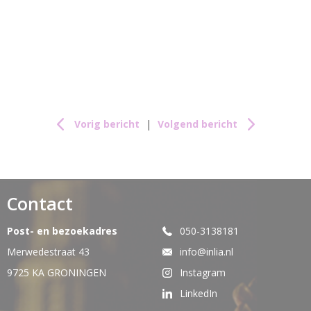
Vorig bericht
|
Volgend bericht
Contact
Post- en bezoekadres
050-3138181
Merwedestraat 43
info@inlia.nl
9725 KA GRONINGEN
Instagram
LinkedIn