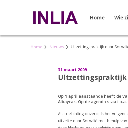
Home
Wie z
Home
Nieuws
Uitzettingspraktijk naar Somal
31 maart 2009
Uitzettingspraktij
Op 1 april aanstaande heeft de Va
Albayrak. Op de agenda staat o.a. 
Als toelichting onzerzijds het volgend
uitzette naar Somalië met behulp van 
deze klacht en naar aanleiding van k