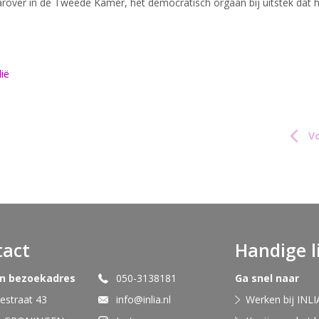
aarover in de Tweede Kamer, hèt democratisch orgaan bij uitstek dat 
ië
Vo
tact
Handige l
en bezoekadres
050-3138181
Ga snel naar
straat 43
info@inlia.nl
Werken bij INLI