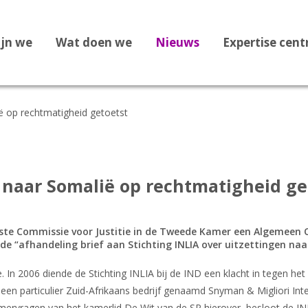
ijn we
Wat doen we
Nieuws
Expertise cen
ië op rechtmatigheid getoetst
Dossier Recht op Opvang
Dossier Medische zorg
Dossier Staatloosheid
k naar Somalië op rechtmatigheid ge
Dossier Bekeringen
Dossier Vreemdelingenbew
ste Commissie voor Justitie in de Tweede Kamer een Algemeen 
de “afhandeling brief aan Stichting INLIA over uitzettingen naar
Dossier 1F Vluchtelingenve
e. In 2006 diende de Stichting INLIA bij de IND een klacht in tegen he
Dossier Leges
een particulier Zuid-Afrikaans bedrijf genaamd Snyman & Migliori Inte
Dossier Afghanistan
amervragen van het kamerlid De Wit van de SP hierover, besloot de I