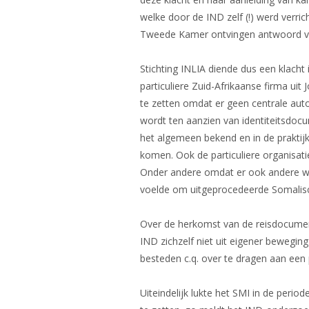
welke door de IND zelf (!) werd verri
Tweede Kamer ontvingen antwoord van
Stichting INLIA diende dus een klacht
particuliere Zuid-Afrikaanse firma uit
te zetten omdat er geen centrale auto
wordt ten aanzien van identiteitsdo
het algemeen bekend en in de praktij
komen. Ook de particuliere organisat
Onder andere omdat er ook andere we
voelde om uitgeprocedeerde Somalisch
Over de herkomst van de reisdocumen
IND zichzelf niet uit eigener bewegin
besteden c.q. over te dragen aan een pa
Uiteindelijk lukte het SMI in de peri