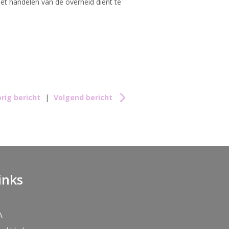
het handelen van de overheid dient te
rig bericht
|
Volgend bericht
inks
A