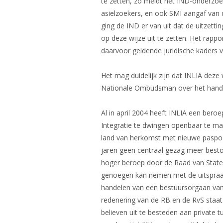
te zetten, zo meldt het IND-onderzoe
asielzoekers, en ook SMI aangaf van 
ging de IND er van uit dat de uitzett
op deze wijze uit te zetten. Het rapp
daarvoor geldende juridische kaders v
Het mag duidelijk zijn dat INLIA deze
Nationale Ombudsman over het hande
Al in april 2004 heeft INLIA een be
Integratie te dwingen openbaar te ma
land van herkomst met nieuwe paspoor
jaren geen centraal gezag meer besto
hoger beroep door de Raad van State 
genoegen kan nemen met de uitspraak
handelen van een bestuursorgaan van
redenering van de RB en de RvS staat
believen uit te besteden aan private