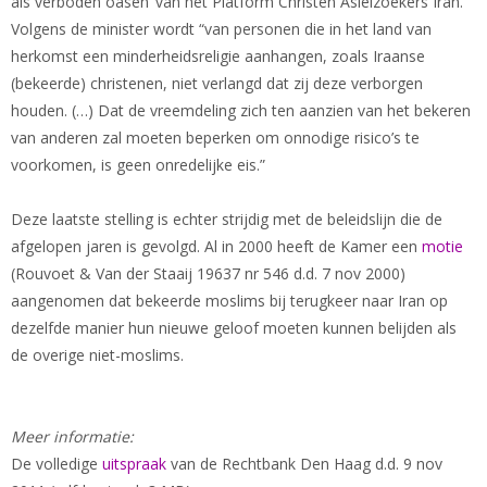
als verboden oasen’ van het Platform Christen Asielzoekers Iran.
Volgens de minister wordt “van personen die in het land van
herkomst een minderheidsreligie aanhangen, zoals Iraanse
(bekeerde) christenen, niet verlangd dat zij deze verborgen
houden. (…) Dat de vreemdeling zich ten aanzien van het bekeren
van anderen zal moeten beperken om onnodige risico’s te
voorkomen, is geen onredelijke eis.”
Deze laatste stelling is echter strijdig met de beleidslijn die de
afgelopen jaren is gevolgd. Al in 2000 heeft de Kamer een
motie
(Rouvoet & Van der Staaij 19637 nr 546 d.d. 7 nov 2000)
aangenomen dat bekeerde moslims bij terugkeer naar Iran op
dezelfde manier hun nieuwe geloof moeten kunnen belijden als
de overige niet-moslims.
Meer informatie:
De volledige
uitspraak
van de Rechtbank Den Haag d.d. 9 nov