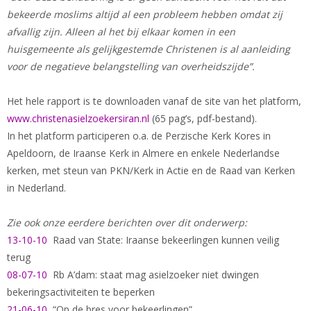
bekeerde moslims altijd al een probleem hebben omdat zij
afvallig zijn. Alleen al het bij elkaar komen in een
huisgemeente als gelijkgestemde Christenen is al aanleiding
voor de negatieve belangstelling van overheidszijde”.
Het hele rapport is te downloaden vanaf de site van het platform,
www.christenasielzoekersiran.nl
(65 pag’s, pdf-bestand).
In het platform participeren o.a. de Perzische Kerk Kores in
Apeldoorn, de Iraanse Kerk in Almere en enkele Nederlandse
kerken, met steun van PKN/Kerk in Actie en de Raad van Kerken
in Nederland.
Zie ook onze eerdere berichten over dit onderwerp:
13-10-10
Raad van State: Iraanse bekeerlingen kunnen veilig
terug
08-07-10
Rb A’dam: staat mag asielzoeker niet dwingen
bekeringsactiviteiten te beperken
21-06-10
“Op de bres voor bekeerlingen”