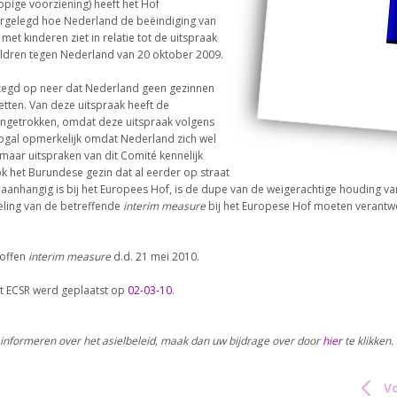
pige voorziening) heeft het Hof
rgelegd hoe Nederland de beëindiging van
Dossier Somalië
t kinderen ziet in relatie tot de uitspraak
hildren tegen Nederland van 20 oktober 2009.
Nieuws
ezegd op neer dat Nederland geen gezinnen
tten. Van deze uitspraak heeft de
 aangetrokken, omdat deze uitspraak volgens
s nogal opmerkelijk omdat Nederland zich wel
maar uitspraken van dit Comité kennelijk
k het Burundese gezin dat al eerder op straat
anhangig is bij het Europees Hof, is de dupe van de weigerachtige houding va
eling van de betreffende
interim measure
bij het Europese Hof moeten verantw
roffen
interim measure
d.d. 21 mei 2010.
et ECSR werd geplaatst op
02-03-10
.
jft informeren over het asielbeleid, maak dan uw bijdrage over door
hier
te klikken.
Vo