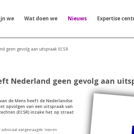
ijn we
Wat doen we
Nieuws
Expertise cen
nd geen gevolg aan uitspraak ECSR
Dossier Recht op Opvang
Dossier Medische zorg
Dossier Staatloosheid
ft Nederland geen gevolg aan uits
Dossier Bekeringen
Dossier Vreemdelingenbew
 van de Mens heeft de Nederlandse
iet opvolgen van een uitspraak van
Dossier 1F Vluchtelingenve
Rechten (ECSR) inzake het op straat
.
Dossier Leges
se advocaat aangevraagde
'interim
Dossier Afghanistan