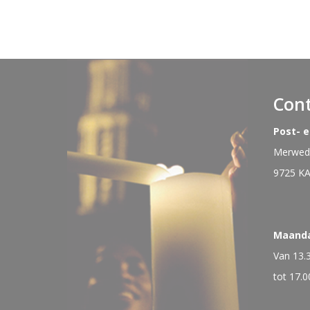
Con
Post- 
Merwede
9725 K
Maand
Van 13.
tot 17.0