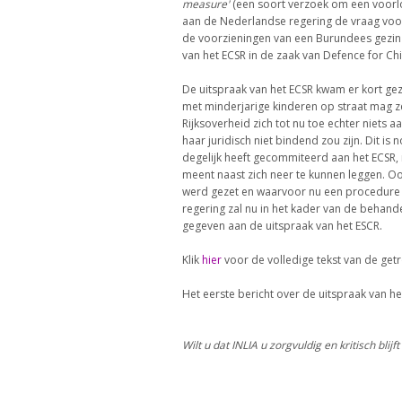
measure'
(een soort verzoek om een voorlo
aan de Nederlandse regering de vraag voo
de voorzieningen van een Burundees gezin me
van het ECSR in de zaak van Defence for C
De uitspraak van het ECSR kwam er kort g
met minderjarige kinderen op straat mag ze
Rijksoverheid zich tot nu toe echter niets
haar juridisch niet bindend zou zijn. Dit i
degelijk heeft gecommiteerd aan het ECSR, 
meent naast zich neer te kunnen leggen. Oo
werd gezet en waarvoor nu een procedure a
regering zal nu in het kader van de behand
gegeven aan de uitspraak van het ESCR.
Klik
hier
voor de volledige tekst van de get
Het eerste bericht over de uitspraak van h
Wilt u dat INLIA u zorgvuldig en kritisch bli