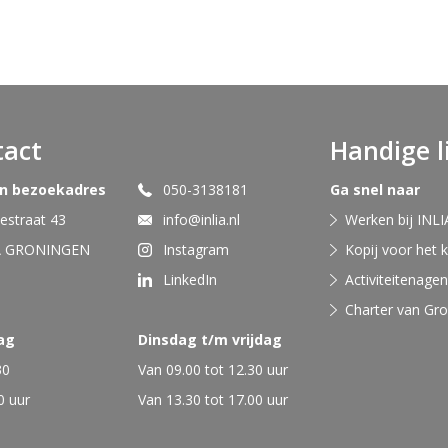
tact
Handige l
en bezoekadres
050-3138181
Ga snel naar
straat 43
info@inlia.nl
Werken bij INLI
A GRONINGEN
Instagram
Kopij voor het 
LinkedIn
Activiteitenage
Charter van Gr
ag
Dinsdag t/m vrijdag
30
Van 09.00 tot 12.30 uur
0 uur
Van 13.30 tot 17.00 uur