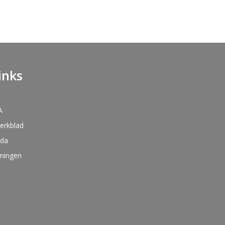
inks
A
kerkblad
nda
oningen