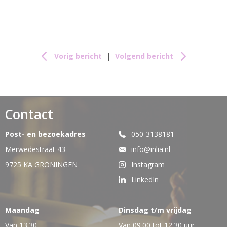
Vorig bericht
|
Volgend bericht
Contact
Post- en bezoekadres
050-3138181
Merwedestraat 43
info@inlia.nl
9725 KA GRONINGEN
Instagram
LinkedIn
Maandag
Dinsdag t/m vrijdag
Van 13.30
Van 09.00 tot 12.30 uur