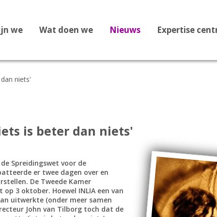
ijn we
Wat doen we
Nieuws
Expertise cen
 dan niets'
Dossier Recht op Opvang
Dossier Medische zorg
Dossier Staatloosheid
ets is beter dan niets'
Dossier Bekeringen
Dossier Vreemdelingenbew
r de Spreidingswet voor de
atteerde er twee dagen over en
Dossier 1F Vluchtelingenve
orstellen. De Tweede Kamer
t op 3 oktober. Hoewel INLIA een van
Dossier Leges
 plan uitwerkte (onder meer samen
recteur John van Tilborg toch dat de
Dossier Afghanistan