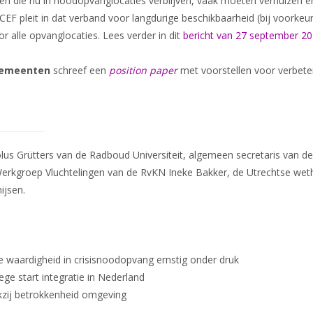
en die nu in noodopvanglocaties verblijven, vaak moeten verhuizen en
 pleit in dat verband voor langdurige beschikbaarheid (bij voorkeur 1
or alle opvanglocaties. Lees verder in dit
bericht van 27 september 20
Gemeenten
schreef een
position paper
met voorstellen voor verbeter
lus Grütters van de Radboud Universiteit, algemeen secretaris van d
 Werkgroep Vluchtelingen van de RvKN Ineke Bakker, de Utrechtse wet
ijsen.
aardigheid in crisisnoodopvang ernstig onder druk
 start integratie in Nederland
zij betrokkenheid omgeving