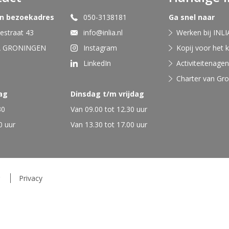
en bezoekadres
050-3138181
Ga snel naar
straat 43
info@inlia.nl
Werken bij INLI
A GRONINGEN
Instagram
Kopij voor het 
LinkedIn
Activiteitenage
Charter van Gr
ag
Dinsdag t/m vrijdag
30
Van 09.00 tot 12.30 uur
0 uur
Van 13.30 tot 17.00 uur
Privacy