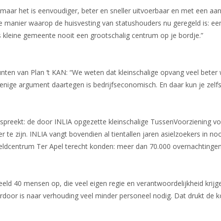
, maar het is eenvoudiger, beter en sneller uitvoerbaar en met een aa
de manier waarop de huisvesting van statushouders nu geregeld is: een
ls kleine gemeente nooit een grootschalig centrum op je bordje.”
unten van Plan ‘t KAN: “We weten dat kleinschalige opvang veel beter
enige argument daartegen is bedrijfseconomisch. En daar kun je zelfs
spreekt: de door INLIA opgezette kleinschalige TussenVoorziening voo
te zijn. INLIA vangt bovendien al tientallen jaren asielzoekers in no
meldcentrum Ter Apel terecht konden: meer dan 70.000 overnachtinge
beeld 40 mensen op, die veel eigen regie en verantwoordelijkheid krijge
oor is naar verhouding veel minder personeel nodig. Dat drukt de ko