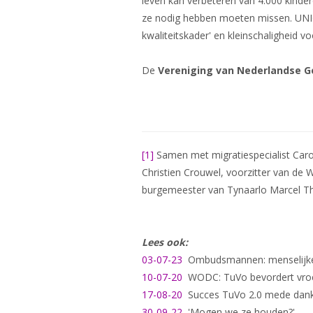
leven kan verbeteren van 4.000 kinder
ze nodig hebben moeten missen. UNICEF
kwaliteitskader' en kleinschaligheid vo
De
Vereniging van Nederlandse 
[1]
Samen met migratiespecialist Caro
Christien Crouwel, voorzitter van de
burgemeester van Tynaarlo Marcel Th
Lees ook:
03-07-23
Ombudsmannen: menselijke w
10-07-20
WODC: TuVo bevordert vroege
17-08-20
Succes TuVo 2.0 mede dank
30-09-22
'Mogen we ze houden?'