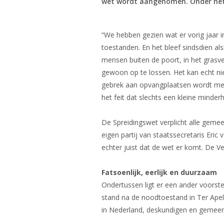
wet wordt aangenomen. Onder het m
“We hebben gezien wat er vorig jaar 
toestanden. En het bleef sindsdien a
mensen buiten de poort, in het grasvel
gewoon op te lossen. Het kan echt nie
gebrek aan opvangplaatsen wordt med
het feit dat slechts een kleine minde
De Spreidingswet verplicht alle gem
eigen partij van staatssecretaris Eric
echter juist dat de wet er komt. De V
Fatsoenlijk, eerlijk en duurzaam
Ondertussen ligt er een ander voorstel
stand na de noodtoestand in Ter Apel
in Nederland, deskundigen en gemeent