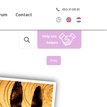
050-3138181
trum
Contact
Select Language
▼
Print
aring
rdrag