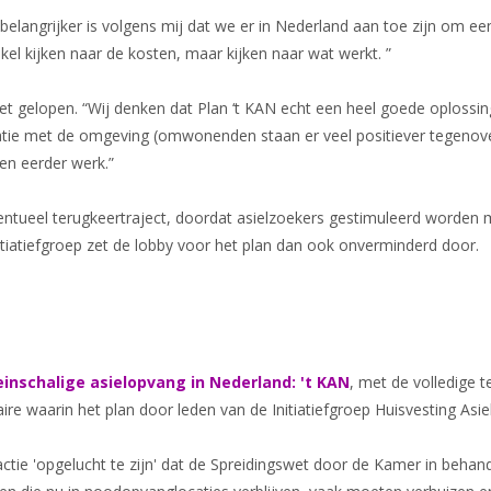
 belangrijker is volgens mij dat we er in Nederland aan toe zijn om 
kel kijken naar de kosten, maar kijken naar wat werkt. ”
et gelopen. “Wij denken dat Plan ‘t KAN echt een heel goede oplossing
tie met de omgeving (omwonenden staan er veel positiever tegenover
den eerder werk.”
entueel terugkeertraject, doordat asielzoekers gestimuleerd worden 
tiatiefgroep zet de lobby voor het plan dan ook onverminderd door.
einschalige asielopvang in Nederland: 't KAN
, met de volledige t
e waarin het plan door leden van de Initiatiefgroep Huisvesting Asie
actie 'opgelucht te zijn' dat de Spreidingswet door de Kamer in beh