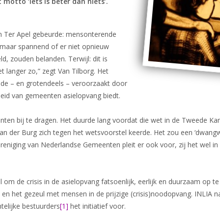
otto ‘iets is beter dan niets’.
Dossier Somalië
Nieuws
in Ter Apel gebeurde: mensonterende
lsmaar spannend of er niet opnieuw
d, zouden belanden. Terwijl: dit is
t langer zo,” zegt Van Tilborg. Het
e – en grotendeels – veroorzaakt door
rheid van gemeenten asielopvang biedt.
eenten bij te dragen. Het duurde lang voordat die wet in de Tweede
 van der Burg zich tegen het wetsvoorstel keerde. Het zou een ‘dwangw
ereniging van Nederlandse Gemeenten pleit er ook voor, zij het wel i
 om de crisis in de asielopvang fatsoenlijk, eerlijk en duurzaam op t
 en het gezeul met mensen in de prijzige (crisis)noodopvang. INLI
elijke bestuurders
[1]
het initiatief voor.