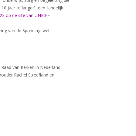
 onderwijs, zorg en begeleiding die
0 jaar of langer), een 'landelijk
23 op de site van UNICEF
.
ing van de Spreidingswet.
e Raad van Kerken in Nederland
houder Rachel Streefland en