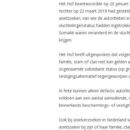
Het Hof beantwoordde op 20 januari 2
rechter op 22 maart 2019 had gesteld
asielzoeker, van wie de autoriteiten i
vluchtelingenstatus hadden ingetrok
Somalië waren veranderd en de vluchte
krijgen.
Het Hof heeft uitgesproken dat volgens
familie, stam of clan niet kan gelden
zogenaamde subsidiaire status (op g
vestigingsalternatief tegengeworpen
In feite kunnen alleen defacto autori
voldoen aan een aantal aanvullende, re
binnenlands beschermings- of vestigi
Ook bij asielverzoeken in Nederland 
asielzoeker bij zijn of haar familie, 