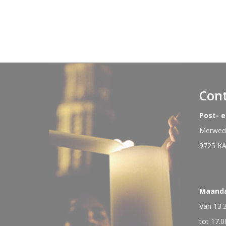
Con
Post- 
Merwede
9725 K
Maand
Van 13.
tot 17.0