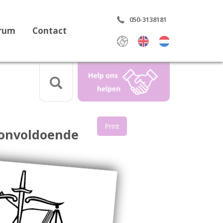
050-3138181
trum
Contact
Select Language
▼
Print
s onvoldoende
aring
rdrag