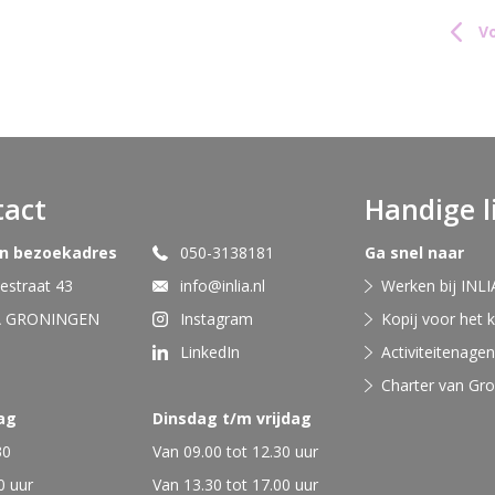
Vo
tact
Handige l
en bezoekadres
050-3138181
Ga snel naar
straat 43
info@inlia.nl
Werken bij INLI
A GRONINGEN
Instagram
Kopij voor het 
LinkedIn
Activiteitenage
Charter van Gr
ag
Dinsdag t/m vrijdag
30
Van 09.00 tot 12.30 uur
0 uur
Van 13.30 tot 17.00 uur