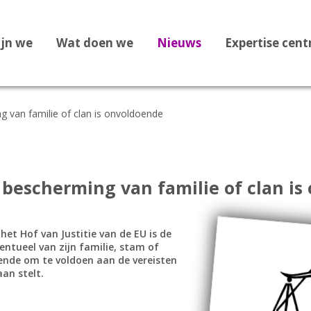
ijn we
Wat doen we
Nieuws
Expertise cen
ng van familie of clan is onvoldoende
Dossier Recht op Opvang
Dossier Medische zorg
Dossier Staatloosheid
: bescherming van familie of clan i
Dossier Bekeringen
Dossier Vreemdelingenbew
het Hof van Justitie van de EU is de
entueel van zijn familie, stam of
Dossier 1F Vluchtelingenve
oende om te voldoen aan de vereisten
aan stelt.
Dossier Leges
Dossier Afghanistan