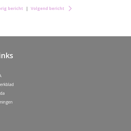
rig bericht
|
Volgend bericht
inks
A
kerkblad
nda
oningen