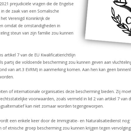
021 prejudiciële vragen die de Engelse
Dossier Somalië
 in de zaak van een Somalische
n het Verenigd Koninkrijk de
Nieuws
ken omdat de omstandigheden in
ling steun van zijn familie zou kunnen
 artikel 7 van de EU Kwalificatierichtlijn
 als partij die voldoende bescherming zou kunnen geven aan vluchtelin
rond van art.3 EVRM) in aanmerking komen. Aan hen kan geen binnen
 worden.
teiten of internationale organisaties deze bescherming bieden. Zij mo
chtsstatelijke voorwaarden, zoals vermeld in lid 2 van artikel 7 van de
ngsalternatief kan niet zomaar worden tegengeworpen.
wordt een enkele keer door de Immigratie- en Naturalisatiedienst no
clan of etnische groep bescherming zou kunnen krijgen tegen vervolging