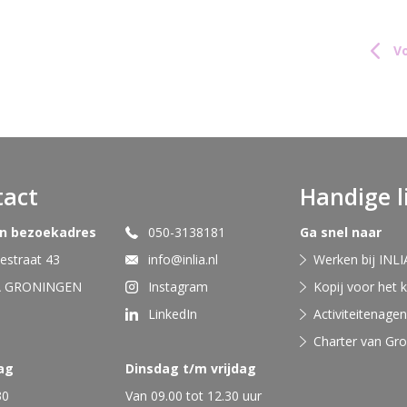
Vo
tact
Handige l
en bezoekadres
050-3138181
Ga snel naar
straat 43
info@inlia.nl
Werken bij INLI
A GRONINGEN
Instagram
Kopij voor het 
LinkedIn
Activiteitenage
Charter van Gr
ag
Dinsdag t/m vrijdag
30
Van 09.00 tot 12.30 uur