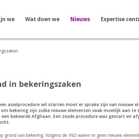
ijn we
Wat doen we
Nieuws
Expertise cen
ingszaken
Dossier Recht op Opvang
Dossier Medische zorg
Dossier Staatloosheid
nd in bekeringszaken
Dossier Bekeringen
Dossier Vreemdelingenbew
en asielprocedure wil starten moet er sprake zijn van nieuwe 
om bekering zijn zulke nieuwe elementen vaak moeilijk aan te 
Dossier 1F Vluchtelingenve
r een bekeerde Afghaan. Een zesde procedure was gestart en af
echt.
Dossier Leges
 op grond van bekering. Volgens de IND waren er geen nieuwe elemen
Dossier Afghanistan