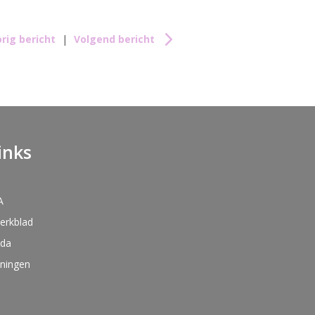
rig bericht
|
Volgend bericht
inks
A
kerkblad
nda
oningen