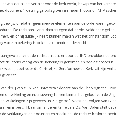
 bewijs dat hij als vertaler voor de kerk werkt, bewijs van het verspr
het document ‘Toetsing geloofsgroei van [naam]’, door dr. M. Visscher
oeg bewijs, omdat er geen nieuwe elementen aan de orde waren geko
dures. De rechtbank vindt daarentegen dat er niet voldoende getoets
men, en of hij duidelijk heeft kunnen maken wat het christendom voo
ing van zijn bekering is ook onvoldoende onderzocht.
s aangevoerd, vindt de rechtbank dat er door de IND onvoldoende on
tot de intensivering van de bekering is gekomen en hoe dit proces is v
rk wat hij doet voor de Christelijke Gereformeerde Kerk. Uit zijn ver
s geweest.
van drs. J van ’t Spijker, universitair docent aan de Theologische Unive
en ontwikkeling en intensivering te zien binnen het geloof van de Afg
ontwikkelingen zijn geweest in zijn geloof. Naast het volgen van Bijb
taler en is beschikbaar om anderen te helpen. Ds. Van Dalen stelt dat e
n de verklaringen en documenten maakt dat de rechter besloten heeft