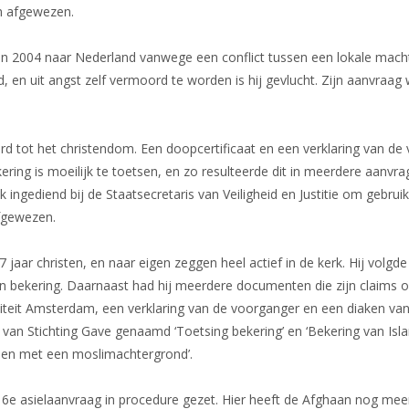
m afgewezen.
Dossier Somalië
n 2004 naar Nederland vanwege een conflict tussen een lokale machth
Nieuws
 en uit angst zelf vermoord te worden is hij gevlucht. Zijn aanvraag
rd tot het christendom. Een doopcertificaat en een verklaring van de 
ering is moeilijk te toetsen, en zo resulteerde dit in meerdere aanvra
 ingediend bij de Staatsecretaris van Veiligheid en Justitie om gebruik
fgewezen.
jaar christen, en naar eigen zeggen heel actief in de kerk. Hij volgde B
n bekering. Daarnaast had hij meerdere documenten die zijn claims o
rsiteit Amsterdam, een verklaring van de voorganger en een diaken va
an Stichting Gave genaamd ‘Toetsing bekering’ en ‘Bekering van Isl
enen met een moslimachtergrond’.
e asielaanvraag in procedure gezet. Hier heeft de Afghaan nog meer