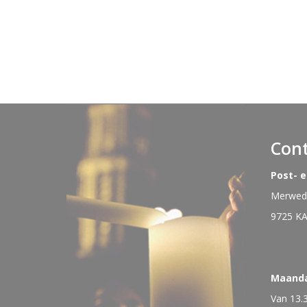
Con
Post- 
Merwede
9725 K
Maand
Van 13.