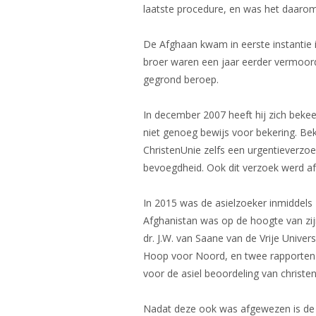
laatste procedure, en was het daaro
De Afghaan kwam in eerste instantie i
broer waren een jaar eerder vermoord,
gegrond beroep.
In december 2007 heeft hij zich bekee
niet genoeg bewijs voor bekering. Bek
ChristenUnie zelfs een urgentieverzoek
bevoegdheid. Ook dit verzoek werd a
In 2015 was de asielzoeker inmiddels 7 
Afghanistan was op de hoogte van zij
dr. J.W. van Saane van de Vrije Unive
Hoop voor Noord, en twee rapporten v
voor de asiel beoordeling van christ
Nadat deze ook was afgewezen is de 6