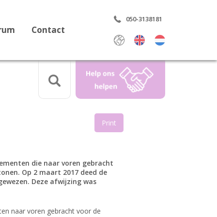
050-3138181
trum
Contact
Select Language
▼
Print
aring
elementen die naar voren gebracht
tonen. Op 2 maart 2017 deed de
rdrag
gewezen. Deze afwijzing was
ten naar voren gebracht voor de