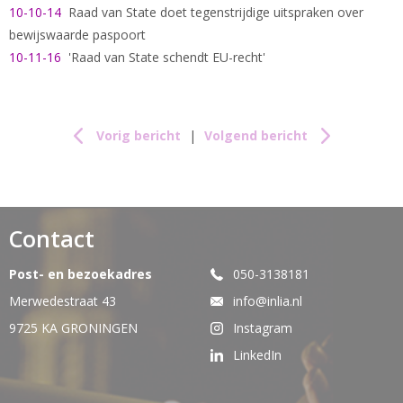
10-10-14
Raad van State doet tegenstrijdige uitspraken over
bewijswaarde paspoort
10-11-16
'Raad van State schendt EU-recht'
Vorig bericht
|
Volgend bericht
Contact
Post- en bezoekadres
050-3138181
Merwedestraat 43
info@inlia.nl
9725 KA GRONINGEN
Instagram
LinkedIn