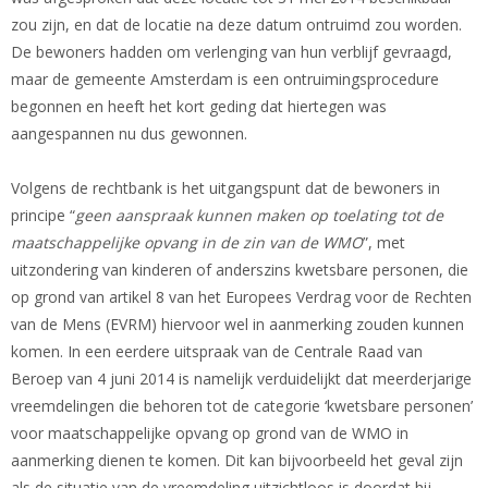
zou zijn, en dat de locatie na deze datum ontruimd zou worden.
De bewoners hadden om verlenging van hun verblijf gevraagd,
maar de gemeente Amsterdam is een ontruimingsprocedure
begonnen en heeft het kort geding dat hiertegen was
aangespannen nu dus gewonnen.
Volgens de rechtbank is het uitgangspunt dat de bewoners in
principe “
geen aanspraak kunnen maken op toelating tot de
maatschappelijke opvang in de zin van de WMO
”, met
uitzondering van kinderen of anderszins kwetsbare personen, die
op grond van artikel 8 van het Europees Verdrag voor de Rechten
van de Mens (EVRM) hiervoor wel in aanmerking zouden kunnen
komen. In een eerdere uitspraak van de Centrale Raad van
Beroep van 4 juni 2014 is namelijk verduidelijkt dat meerderjarige
vreemdelingen die behoren tot de categorie ‘kwetsbare personen’
voor maatschappelijke opvang op grond van de WMO in
aanmerking dienen te komen. Dit kan bijvoorbeeld het geval zijn
als de situatie van de vreemdeling uitzichtloos is doordat hij