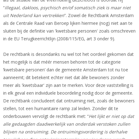
“
illegaal, dakloos, psychisch en/of somatisch ziek is maar niet
uit Nederland kan vertrekken
”. Zowel de Rechtbank Amsterdam
als de Centrale Raad van Beroep lijken hiermee (nog) niet aan te
sluiten bij de definitie van 'kwetsbare personen' zoals omschreven
in de EU Terugkeerrichtlijn (2008/115/EG, art 3 onder 9).
De rechtbank is desondanks nu wel tot het oordeel gekomen dat
het mogelijk is dat méér mensen behoren tot de categorie
‘kwetsbare personen’ dan de gemeente Amsterdam tot nu toe
aanneemt; dit betekent echter niet dat àlle bewoners zonder
meer als 'kwetsbaar' zijn aan te merken. Voor deze vaststelling is
in elk geval een individuele beoordeling nodig door de gemeente.
De rechtbank concludeert dat ontruiming niet, zoals de bewoners
stellen, tot een humanitaire ramp zal leiden. Zonder dit te
onderbouwen vervolgt de rechtbank met: “
H
et lijkt er niet op dat
alle gedaagden daadwerkelijk van onderdak verstoken zullen
blijven na ontruiming. De ontruimingsvordering is derhalve