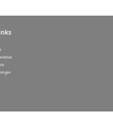
inks
A
kerkblad
nda
oningen