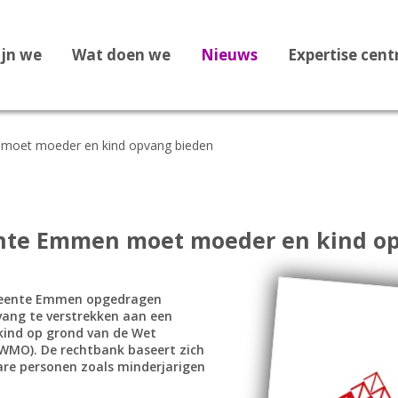
ijn we
Wat doen we
Nieuws
Expertise cen
moet moeder en kind opvang bieden
Dossier Recht op Opvang
Dossier Medische zorg
Dossier Staatloosheid
nte Emmen moet moeder en kind op
Dossier Bekeringen
Dossier Vreemdelingenbew
meente Emmen opgedragen
ang te verstrekken aan een
Dossier 1F Vluchtelingenve
 kind op grond van de Wet
WMO). De rechtbank baseert zich
Dossier Leges
are personen zoals minderjarigen
Dossier Afghanistan