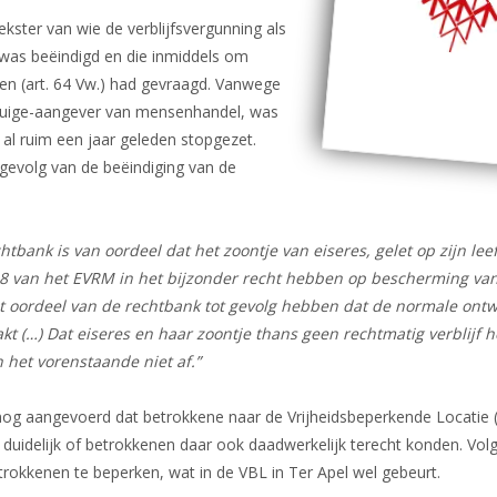
kster van wie de verblijfsvergunning als
Dossier Somalië
as beëindigd en die inmiddels om
Nieuws
den (art. 64 Vw.) had gevraagd. Vanwege
etuige-aangever van mensenhandel, was
 al ruim een jaar geleden stopgezet.
 gevolg van de beëindiging van de
htbank is van oordeel dat het zoontje van eiseres, gelet op zijn lee
 8 van het EVRM in het bijzonder recht hebben op bescherming van 
 oordeel van de rechtbank tot gevolg hebben dat de normale ontwik
 (…) Dat eiseres en haar zoontje thans geen rechtmatig verblijf h
het vorenstaande niet af.”
aangevoerd dat betrokkene naar de Vrijheidsbeperkende Locatie (V
duidelijk of betrokkenen daar ook daadwerkelijk terecht konden. Vol
rokkenen te beperken, wat in de VBL in Ter Apel wel gebeurt.