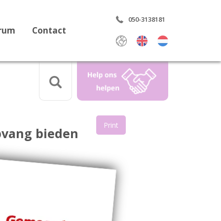
050-3138181
trum
Contact
Select Language
▼
Print
vang bieden
aring
rdrag