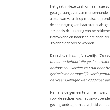
Het gaat in deze zaak om een asielzoe
getuige-aangever van mensenhandel w
uitstel van vertrek op medische gron
de beëindiging van haar status als g
inmiddels de uitkering van betrokkene
Betrokkene en haar kind dreigden als
uitkering dakloos te worden.
De rechtbank schrijft letterlijk:
“De rec
personen behoort die gezien artikel
dakloos zou worden zou dat naar het
gezinsleven onmogelijk wordt gemaakt
de VreemdelingenWet 2000 doet aan 
Namens de gemeente Emmen werd nog 
voor de rechter was het onvoldoende 
geen grondslag om de vrijheid van bet