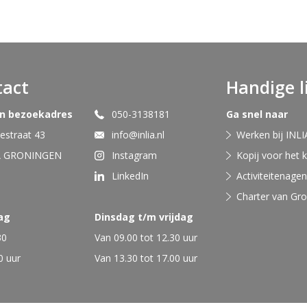
tact
Handige l
en bezoekadres
050-3138181
Ga snel naar
straat 43
info@inlia.nl
Werken bij INLI
A GRONINGEN
Instagram
Kopij voor het 
LinkedIn
Activiteitenage
Charter van Gr
ag
Dinsdag t/m vrijdag
30
Van 09.00 tot 12.30 uur
0 uur
Van 13.30 tot 17.00 uur