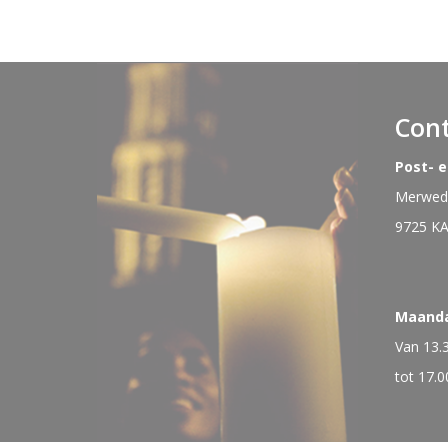
Con
Post- 
Merwede
9725 K
Maand
Van 13.
tot 17.0