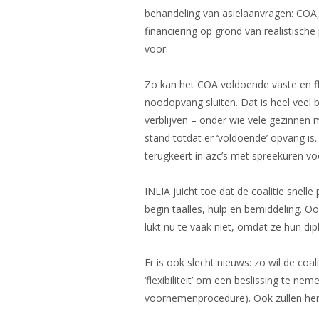
behandeling van asielaanvragen: COA,
financiering op grond van realistische
voor.
Zo kan het COA voldoende vaste en fl
noodopvang sluiten. Dat is heel veel 
verblijven – onder wie vele gezinnen m
stand totdat er ‘voldoende’ opvang is.
terugkeert in azc’s met spreekuren v
INLIA juicht toe dat de coalitie snell
begin taalles, hulp en bemiddeling. 
lukt nu te vaak niet, omdat ze hun di
Er is ook slecht nieuws: zo wil de coa
‘flexibiliteit’ om een beslissing te 
voornemenprocedure). Ook zullen her