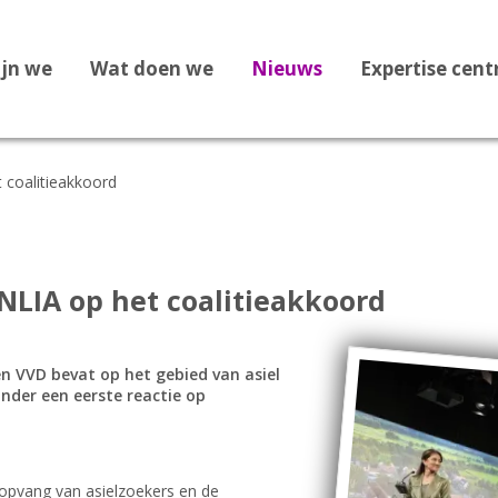
ijn we
Wat doen we
Nieuws
Expertise cen
t coalitieakkoord
Dossier Recht op Opvang
Dossier Medische zorg
Dossier Staatloosheid
INLIA op het coalitieakkoord
Dossier Bekeringen
Dossier Vreemdelingenbew
n VVD bevat op het gebied van asiel
onder een eerste reactie op
Dossier 1F Vluchtelingenve
Dossier Leges
Dossier Afghanistan
 opvang van asielzoekers en de