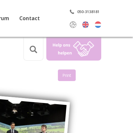
050-3138181
trum
Contact
Select Language
▼
Print
aring
rdrag