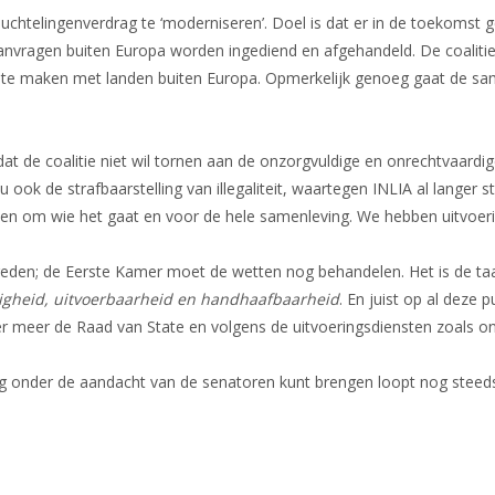
chtelingenverdrag te ‘moderniseren’. Doel is dat er in de toekomst 
anvragen buiten Europa worden ingediend en afgehandeld. De coalitie
 te maken met landen buiten Europa. Opmerkelijk genoeg gaat de 
 dat de coalitie niet wil tornen aan de onzorgvuldige en onrechtvaardi
 de strafbaarstelling van illegaliteit, waartegen INLIA al langer str
en om wie het gaat en voor de hele samenleving. We hebben uitvoerig
streden; de Eerste Kamer moet de wetten nog behandelen. Het is de ta
igheid, uitvoerbaarheid en handhaafbaarheid
. En juist op al deze
er meer de Raad van State en volgens de uitvoeringsdiensten zoals o
 onder de aandacht van de senatoren kunt brengen loopt nog steed