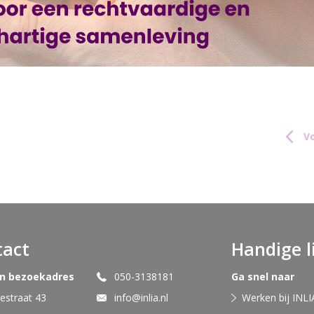
Vo
tact
Handige l
en bezoekadres
050-3138181
Ga snel naar
straat 43
info@inlia.nl
Werken bij INLI