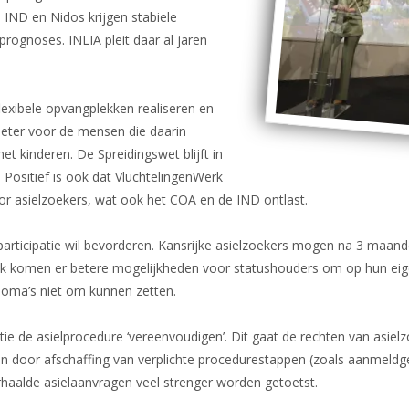
 IND en Nidos krijgen stabiele
Dossier Somalië
 prognoses. INLIA pleit daar al jaren
Nieuws
exibele opvangplekken realiseren en
beter voor de mensen die daarin
et kinderen. De Spreidingswet blijft in
 Positief is ook dat VluchtelingenWerk
oor asielzoekers, wat ook het COA en de IND ontlast.
e participatie wil bevorderen. Kansrijke asielzoekers mogen na 3 maan
Ook komen er betere mogelijkheden voor statushouders om op hun eig
ploma’s niet om kunnen zetten.
litie de asielprocedure ‘vereenvoudigen’. Dit gaat de rechten van asie
nemen door afschaffing van verplichte procedurestappen (zoals aanmeld
haalde asielaanvragen veel strenger worden getoetst.