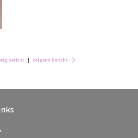
rig bericht
|
Volgend bericht
inks
A