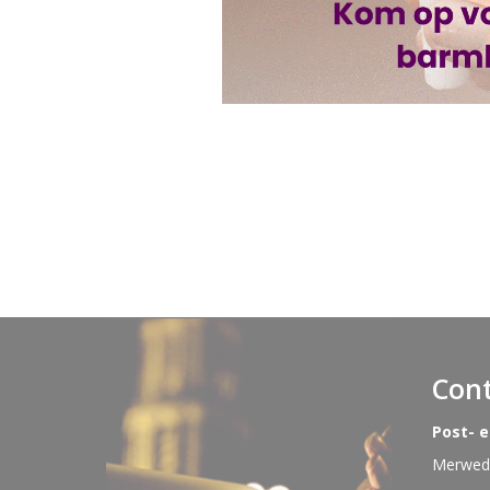
Con
Post- 
Merwede