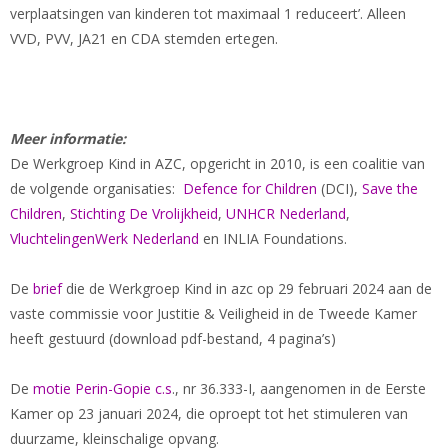
verplaatsingen van kinderen tot maximaal 1 reduceert’. Alleen
VVD, PVV, JA21 en CDA stemden ertegen.
Meer informatie:
De Werkgroep Kind in AZC, opgericht in 2010, is een coalitie van
de volgende organisaties:
Defence for Children
(DCI),
Save the
Children
,
Stichting De Vrolijkheid
,
UNHCR Nederland
,
VluchtelingenWerk Nederland
en INLIA Foundations.
De
brief
die de Werkgroep Kind in azc op 29 februari 2024 aan de
vaste commissie voor Justitie & Veiligheid in de Tweede Kamer
heeft gestuurd (download pdf-bestand, 4 pagina’s)
De
motie Perin-Gopie c.s
., nr 36.333-I, aangenomen in de Eerste
Kamer op 23 januari 2024, die oproept tot het stimuleren van
duurzame, kleinschalige opvang.