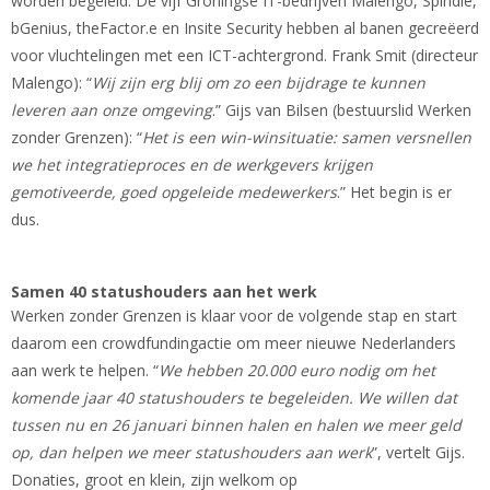
worden begeleid. De vijf Groningse IT-bedrijven Malengo, Spindle,
bGenius, theFactor.e en Insite Security hebben al banen gecreëerd
voor vluchtelingen met een ICT-achtergrond. Frank Smit (directeur
Malengo): “
Wij zijn erg blij om zo een bijdrage te kunnen
leveren aan onze omgeving
.” Gijs van Bilsen (bestuurslid Werken
zonder Grenzen): “
Het is een win-winsituatie: samen versnellen
we het integratieproces en de werkgevers krijgen
gemotiveerde, goed opgeleide medewerkers
.” Het begin is er
dus.
Samen 40 statushouders aan het werk
Werken zonder Grenzen is klaar voor de volgende stap en start
daarom een crowdfundingactie om meer nieuwe Nederlanders
aan werk te helpen. “
We hebben 20.000 euro nodig om het
komende jaar 40 statushouders te begeleiden. We willen dat
tussen nu en 26 januari binnen halen en halen we meer geld
op, dan helpen we meer statushouders aan werk
”, vertelt Gijs.
Donaties, groot en klein, zijn welkom op